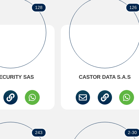
128
126
ECURITY SAS
CASTOR DATA S.A.S
243
2-30