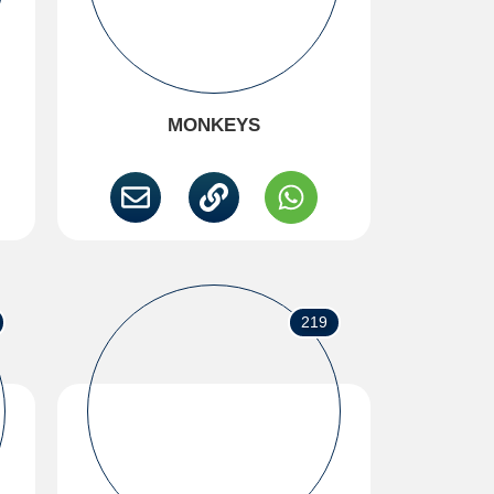
MONKEYS
219