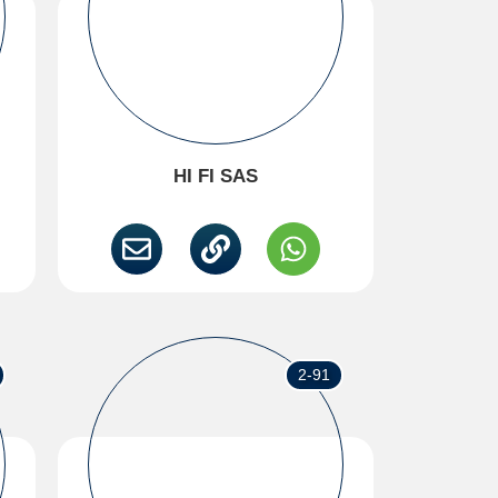
HI FI SAS
2-91