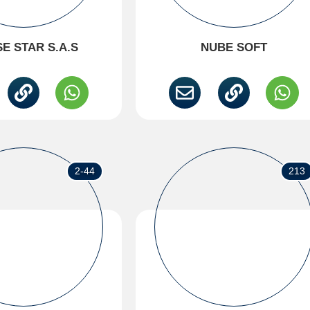
E STAR S.A.S
NUBE SOFT
2-44
213