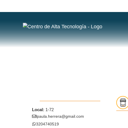
Local:
1-72
lpaula.herrera@gmail.com
3204740519