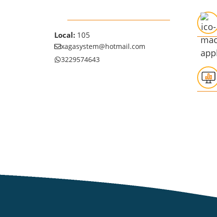
Local:
105
xagasystem@hotmail.com
3229574643