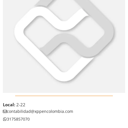
Local:
2-22
contabilidad@xppencolombia.com
3175857070