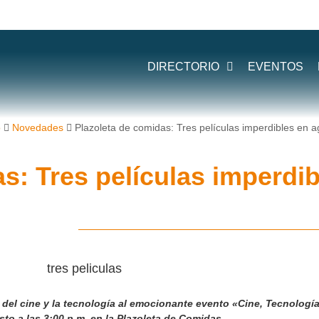
DIRECTORIO
EVENTOS
o
Novedades
Plazoleta de comidas: Tres películas imperdibles en a
s: Tres películas imperdib
 del cine y la tecnología al emocionante evento
«Cine, Tecnologí
osto
a las
3:00 p.m.
en la Plazoleta de Comidas.