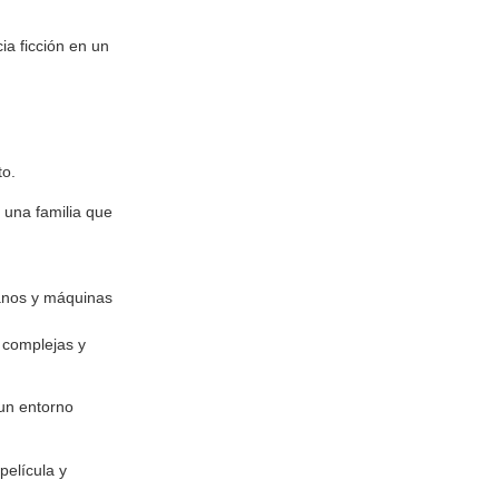
ia ficción en un
to.
 una familia que
manos y máquinas
s complejas y
 un entorno
película y