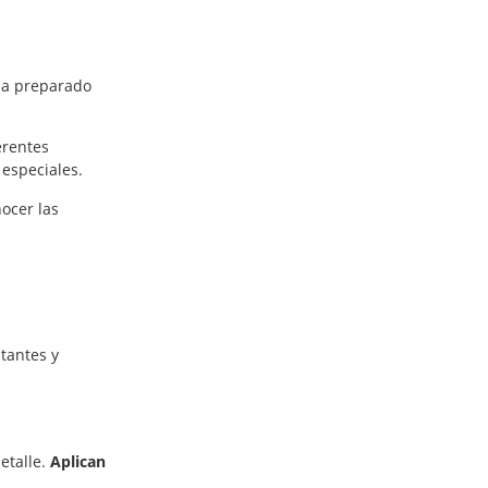
 ha preparado
erentes
 especiales.
ocer las
itantes y
etalle.
Aplican