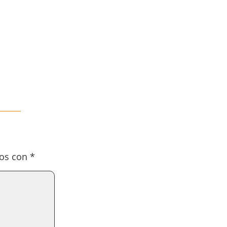
dos con
*