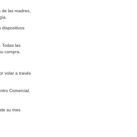
a de las madres,
gía.
 dispositivos
. Todas las
 su compra.
r volar a través
ntro Comercial,
este su mes