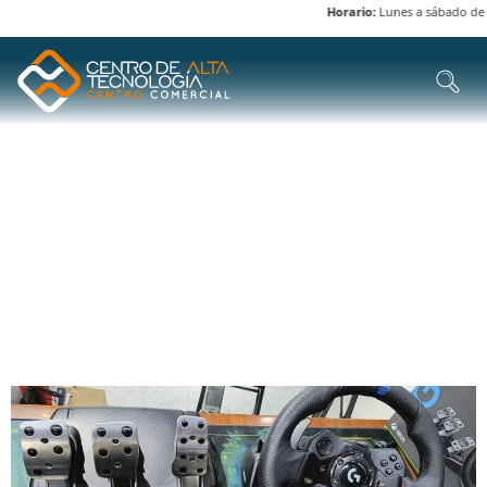
Horario:
Lunes a sábado de 8 
ETIQUETA:
TIMÓN Y
PEDAL
DOMINA LOS JUEGOS DE CARRERAS CON EL COMBO
GAMER LOGITECH G920: DISPONIBLE EN EL CENTRO DE
ALTA TECNOLOGÍA