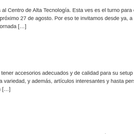
l Centro de Alta Tecnología. Esta ves es el turno para 
róximo 27 de agosto. Por eso te invitamos desde ya, a da
jornada […]
O COMERCIAL
tener accesorios adecuados y de calidad para su setup d
a variedad, y además, artículos interesantes y hasta pe
n […]
 EN EL CENTRO DE ALTA TECNOLOGÍA