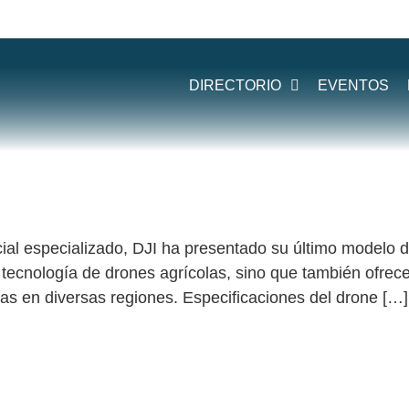
:
AGRAS T50
DIRECTORIO
EVENTOS
T50 EN EL CENTRO DE ALTA TECNOLOGÍA
cial especializado, DJI ha presentado su último modelo
a tecnología de drones agrícolas, sino que también ofr
las en diversas regiones. Especificaciones del drone […]
EN EL CENTRO DE ALTA TECNOLOGÍA: INNOVACIÓ