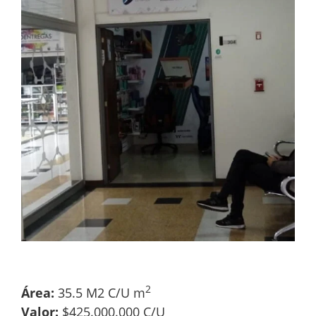
2
Área:
35.5 M2 C/U m
Valor:
$425.000.000 C/U