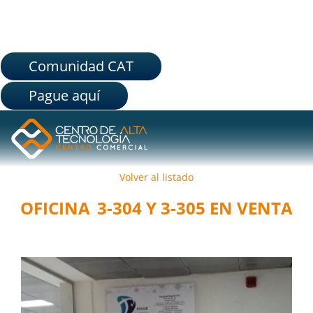
Comunidad CAT
Pague aquí
Volver al listado
OFICINA
3-304 Y 3-305
EN VENTA